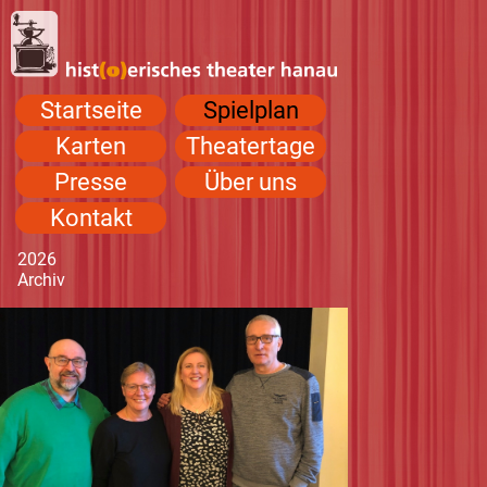
Navigation
Startseite
Spielplan
überspringen
Karten
Theatertage
Presse
Über uns
Kontakt
2026
Navigation
Archiv
überspringen